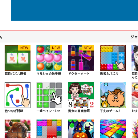
ム
ジャ
NEW
NEW
NEW
毎日パズル麻雀
マルシェの散歩道
ドクターソート
勇者＆パズル
毎日
んこ
色つなぎ問題
一筆ペイントLite
男女の富豪物語
干支のゲーム2
おす