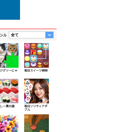
ンル
ジグソーにゃ
毎日スイーツ姉妹
し一貫の謎
毎日ソリティアダ
ブル