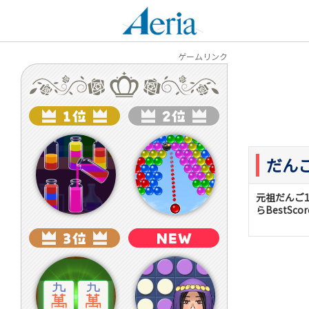
アエリア
ゲームリンク
だんご
元祖だんご
らBestS