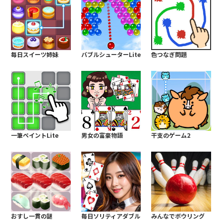
毎日スイーツ姉妹
バブルシューターLite
色つなぎ問題
一筆ペイントLite
男女の富豪物語
干支のゲーム2
おすし一貫の謎
毎日ソリティアダブル
みんなでボウリング