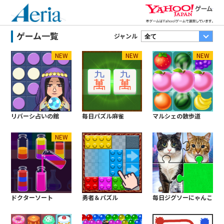
Ya
アエリア
ゲーム一覧
ジャンル
NEW
NEW
NEW
リバーシ占いの館
毎日パズル麻雀
マルシェの散歩道
NEW
ドクターソート
勇者＆パズル
毎日ジグソーにゃんこ