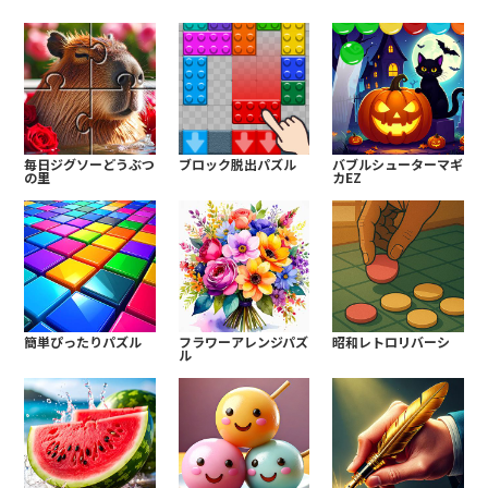
毎日ジグソーどうぶつ
ブロック脱出パズル
バブルシューターマギ
の里
カEZ
簡単ぴったりパズル
フラワーアレンジパズ
昭和レトロリバーシ
ル