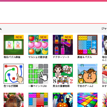
ム
ジャ
NEW
NEW
NEW
毎日パズル麻雀
マルシェの散歩道
ドクターソート
勇者＆パズル
毎日
んこ
色つなぎ問題
一筆ペイントLite
男女の富豪物語
干支のゲーム2
おす