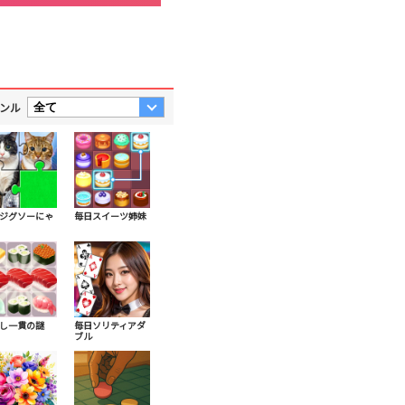
ンル
ジグソーにゃ
毎日スイーツ姉妹
し一貫の謎
毎日ソリティアダ
ブル